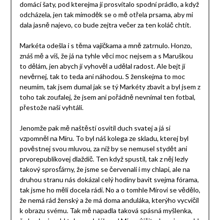
domácí šaty, pod kterejma jí prosvítalo spodní prádlo, a když
odcházela, jen tak mimoděk se o mě otřela prsama, aby mi
dala jasně najevo, co bude zejtra večer za ten koláč chtít.
Markéta odešla i s těma vajíčkama a mně zatrnulo. Honzo,
znáš mě a víš, že já na tyhle věci moc nejsem a s Maruškou
to dělám, jen abych jí vyhověl a udělal radost. Ale bejt jí
nevěrnej, tak to teda ani náhodou. S ženskejma to moc
neumím, tak jsem dumal jak se tý Markéty zbavit a byl jsem z
toho tak zoufalej, že jsem ani pořádně nevnímal ten fotbal,
přestože naši vyhtáli.
Jenomže pak mě naštěstí osvítil duch svatej a já si
vzpomněl na Míru. To byl náš kolega ze skladu, kterej byl
pověstnej svou mluvou, za níž by se nemusel stydět ani
prvorepublikovej dlaždič. Ten když spustil, tak z něj lezly
takový sprosťárny, že jsme se červenali i my chlapi, ale na
druhou stranu nás dokázal celý hodiny bavit svejma fórama,
tak jsme ho měli docela rádi. No a o tomhle Mírovi se vědělo,
že nemá rád ženský a že má doma anduláka, kterýho vycvičil
k obrazu svému. Tak mě napadla taková spásná myšlenka,