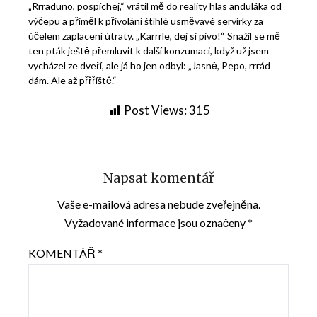
„Rrraduno, pospíchej,“ vrátil mě do reality hlas anduláka od
výčepu a přiměl k přivolání štíhlé usměvavé servírky za
účelem zaplacení útraty. „Karrrle, dej si pivo!“ Snažil se mě
ten pták ještě přemluvit k další konzumaci, když už jsem
vycházel ze dveří, ale já ho jen odbyl: „Jasně, Pepo, rrrád
dám. Ale až přřříště.“
Post Views:
315
Napsat komentář
Vaše e-mailová adresa nebude zveřejněna.
Vyžadované informace jsou označeny
*
KOMENTÁŘ
*