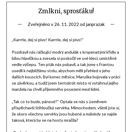
Zmlkni, sprosťáku!
Zveřejněno v
26. 11. 2022
od
janprazak
„Karrrle, dej si pivo! Karrrle, dej si pivo!“
Pozdravil nás ráčkující modrý andulák s kropenatými křídly a
bílou hlavičkou a zvesela si poskočil ve své kleci, umístěné
vedle výčepu. Ten pták nás pobavil, a tak jsme s Frantou
usedli k nejbližšímu stolu, abychom měli přehled o jeho
dalších kouscích. Byl konec měsíce, Maruška bojovala v práci
se závěrkou, a tudíž jsem tentokrát místo ní vytáhnul jejího
manžela na chvíli příjemného posezení mezi lidmi.
„Tak co to bude, pánové?“ Optala se nás s úsměvem
přispěchavší štíhloučká servírka. Mimochodem, všimli jste si,
že skoro všechny servírky jsou hubené a málokdy se najde
taková, která by se na hosty mračila?