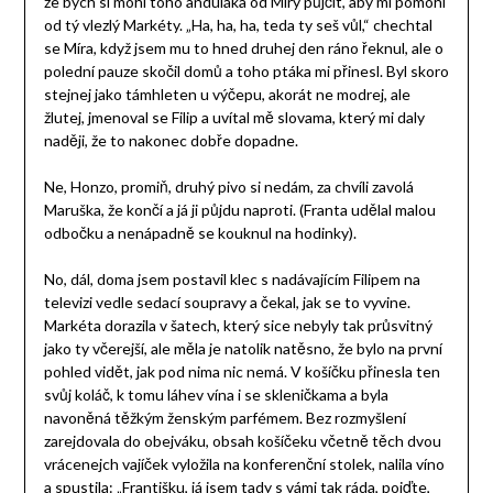
že bych si mohl toho anduláka od Míry půjčit, aby mi pomohl
od tý vlezlý Markéty. „Ha, ha, ha, teda ty seš vůl,“ chechtal
se Míra, když jsem mu to hned druhej den ráno řeknul, ale o
polední pauze skočil domů a toho ptáka mi přinesl. Byl skoro
stejnej jako támhleten u výčepu, akorát ne modrej, ale
žlutej, jmenoval se Filip a uvítal mě slovama, který mi daly
naději, že to nakonec dobře dopadne.
Ne, Honzo, promiň, druhý pivo si nedám, za chvíli zavolá
Maruška, že končí a já ji půjdu naproti. (Franta udělal malou
odbočku a nenápadně se kouknul na hodinky).
No, dál, doma jsem postavil klec s nadávajícím Filipem na
televizi vedle sedací soupravy a čekal, jak se to vyvine.
Markéta dorazila v šatech, který sice nebyly tak průsvitný
jako ty včerejší, ale měla je natolik natěsno, že bylo na první
pohled vidět, jak pod nima nic nemá. V košíčku přinesla ten
svůj koláč, k tomu láhev vína i se skleničkama a byla
navoněná těžkým ženským parfémem. Bez rozmyšlení
zarejdovala do obejváku, obsah košíčeku včetně těch dvou
vrácenejch vajíček vyložila na konferenční stolek, nalila víno
a spustila: „Františku, já jsem tady s vámi tak ráda, pojďte,