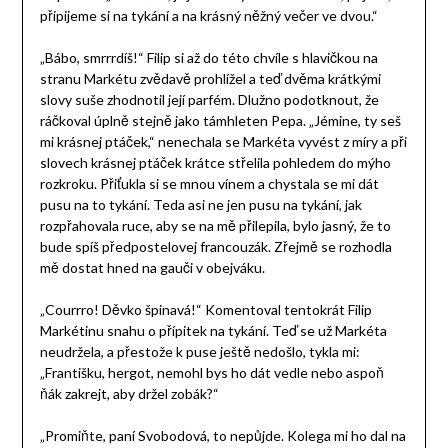
připijeme si na tykání a na krásný něžný večer ve dvou.“
„Bábo, smrrrdíš!“ Filip si až do této chvíle s hlavičkou na
stranu Markétu zvědavě prohlížel a teď dvěma krátkými
slovy suše zhodnotil její parfém. Dlužno podotknout, že
ráčkoval úplně stejně jako támhleten Pepa. „Jémine, ty seš
mi krásnej ptáček,“ nenechala se Markéta vyvést z míry a při
slovech krásnej ptáček krátce střelila pohledem do mýho
rozkroku. Přiťukla si se mnou vínem a chystala se mi dát
pusu na to tykání. Teda asi ne jen pusu na tykání, jak
rozpřahovala ruce, aby se na mě přilepila, bylo jasný, že to
bude spíš předpostelovej francouzák. Zřejmě se rozhodla
mě dostat hned na gauči v obejváku.
„Courrro! Děvko špinavá!“ Komentoval tentokrát Filip
Markétinu snahu o přípitek na tykání. Teď se už Markéta
neudržela, a přestože k puse ještě nedošlo, tykla mi:
„Františku, hergot, nemohl bys ho dát vedle nebo aspoň
ňák zakrejt, aby držel zobák?“
„Promiňte, paní Svobodová, to nepůjde. Kolega mi ho dal na