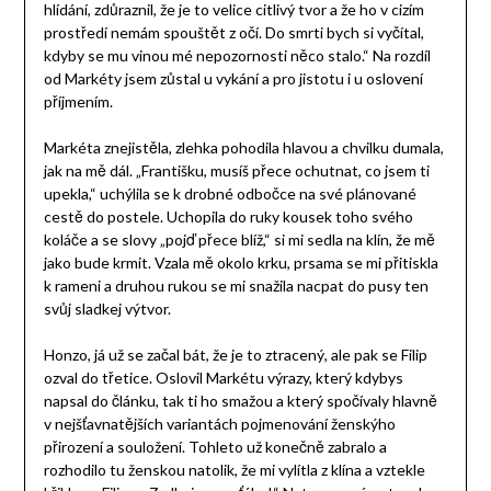
hlídání, zdůraznil, že je to velice citlivý tvor a že ho v cizím
prostředí nemám spouštět z očí. Do smrti bych si vyčítal,
kdyby se mu vinou mé nepozornosti něco stalo.“ Na rozdíl
od Markéty jsem zůstal u vykání a pro jistotu i u oslovení
příjmením.
Markéta znejistěla, zlehka pohodila hlavou a chvilku dumala,
jak na mě dál. „Františku, musíš přece ochutnat, co jsem ti
upekla,“ uchýlila se k drobné odbočce na své plánované
cestě do postele. Uchopila do ruky kousek toho svého
koláče a se slovy „pojď přece blíž,“ si mi sedla na klín, že mě
jako bude krmit. Vzala mě okolo krku, prsama se mi přitiskla
k rameni a druhou rukou se mi snažila nacpat do pusy ten
svůj sladkej výtvor.
Honzo, já už se začal bát, že je to ztracený, ale pak se Filip
ozval do třetice. Oslovil Markétu výrazy, který kdybys
napsal do článku, tak ti ho smažou a který spočívaly hlavně
v nejšťavnatějších variantách pojmenování ženskýho
přirození a souložení. Tohleto už konečně zabralo a
rozhodilo tu ženskou natolik, že mi vylítla z klína a vztekle