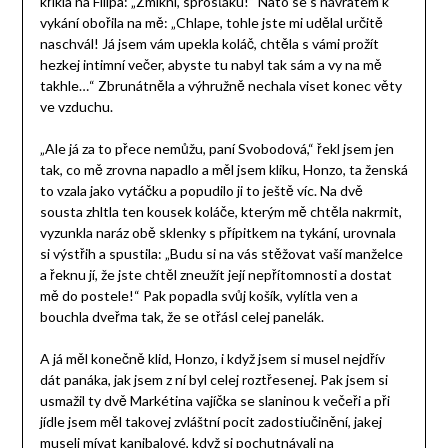
křikla na Filipa: „Zmlkni, sprosťáku!“ Nato se s návratem k
vykání obořila na mě: „Chlape, tohle jste mi udělal určitě
naschvál! Já jsem vám upekla koláč, chtěla s vámi prožít
hezkej intimní večer, abyste tu nabyl tak sám a vy na mě
takhle…“ Zbrunátněla a výhružně nechala viset konec věty
ve vzduchu.
„Ale já za to přece nemůžu, paní Svobodová,“ řekl jsem jen
tak, co mě zrovna napadlo a měl jsem kliku, Honzo, ta ženská
to vzala jako vytáčku a popudilo ji to ještě víc. Na dvě
sousta zhltla ten kousek koláče, kterým mě chtěla nakrmit,
vyzunkla naráz obě sklenky s přípitkem na tykání, urovnala
si výstřih a spustila: „Budu si na vás stěžovat vaší manželce
a řeknu jí, že jste chtěl zneužít její nepřítomnosti a dostat
mě do postele!“ Pak popadla svůj košík, vylítla ven a
bouchla dveřma tak, že se otřásl celej panelák.
A já měl konečně klid, Honzo, i když jsem si musel nejdřív
dát panáka, jak jsem z ní byl celej roztřesenej. Pak jsem si
usmažil ty dvě Markétina vajíčka se slaninou k večeři a při
jídle jsem měl takovej zvláštní pocit zadostiučinění, jakej
museli mívat kanibalové, když si pochutnávali na