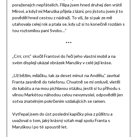
poraženejch nepřátelích. Filipa jsem hned druhej den vrátil
Mírovi, a když mi Maruška přijela z lázní, pro jistotu jsem jí to
pověděl hned cestou z nádraží. To víš, že si pak ze mě
utahovala celej rok a ptala se, kdy už si to konečně rozdám s
tou roztomilou paní Svobo…“
***
„Crrr, crrr,“ skočil Frantovi do řeči jeho vlastní mobil a na
svém displeji ukázal obrázek Marušky v celé její kráse.
„Už běžím, miláčku, tak za deset minut na Andělu,“ zavrkal
Franta zasněně do telefonu. Chvatně se mi omluvil, vletěl
do kabátu a na mou pichlavou otázku, jestli si tu příhodu s
vilnou Markétou náhodou celou nevymyslel, odpověděl jen
sotva znatelným pokrčením vzdalujících se ramen.
Vytřepal jsem do úst poslední kapičky piva z půllitru a
uvažoval o tom, jaký krásný vztah mají spolu Franta s
Maruškou i po té spoustě let.