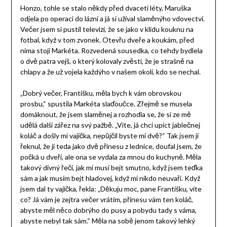
Honzo, tohle se stalo někdy před dvaceti léty, Maruška
odjela po operaci do lázní a já si užíval slaměnýho vdovectví.
Večer jsem si pustil televizi, že se jako v klidu kouknu na
fotbal, když v tom zvonek. Otevřu dveře a koukám, před
nima stojí Markéta. Rozvedená sousedka, co tehdy bydlela
o dvě patra vejš, o který kolovaly zvěsti, že je strašně na
chlapy a že už vojela každýho v našem okolí, kdo se nechal.
„Dobrý večer, Františku, měla bych k vám obrovskou
prosbu,“ spustila Markéta slaďoučce. Zřejmě se musela
domáknout, že jsem slaměnej a rozhodla se, že si ze mě
udělá další zářez na svý pažbě. „Víte, já chci upíct jablečnej
koláč a došly mi vajíčka, nepůjčil byste mi dvě?“ Tak jsem jí
řeknul, že jí teda jako dvě přinesu z lednice, doufal jsem, že
počká u dveří, ale ona se vydala za mnou do kuchyně. Měla
takový divný řeči, jak mi musí bejt smutno, když jsem teďka
sám a jak musím bejt hladovej, když mi nikdo neuvaří. Když
jsem dal ty vajíčka, řekla: „Děkuju moc, pane Františku, víte
co? Já vám je zejtra večer vrátím, přinesu vám ten koláč,
abyste měl něco dobrýho do pusy a pobydu tady s váma,
abyste nebyl tak sám.“ Měla na sobě jenom takový lehký