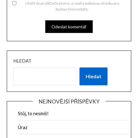
Uložit do prohlížeče jméno, e-mail a webovou stránku pro
budoucí komentáře.
HLEDAT
Hledat
NEJNOVĚJŠÍ PŘÍSPĚVKY
Stůj, to nesmíš!
Úraz