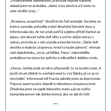
„Poslechneme támhletoho, přestože nejsme Karlové,“
ukázal jsem na anduláka, „dáme si po desítce a k tomu ty
vaše skvělý utop…“
„Rrraduno, pospíchej!“ Skočil mi do řeči andulák. Servírka se
krátce zasmála, pohodila svými dlouhými černými vlasy a
informovala nás, že ten pták patří jí a jejímu příteli Karlovi za
pípou, umí akorát tyhle dvě věty a oni ho občas berou s
sebou, protože je s ním sranda a baví jim hosty. „Takže dvě
desítky a dvakrát utopence, hned to bude pánové,“ shrnula
naši objednávku, „no jo, už běžím, Pepo,“ odpověděla
andulákovi na výzvu ke spěchu a odkvačila k dalšímu stolu.
„Honzo, tenhle pták mi něco připomněl, to se budeš smát. A
jestli chceš, klidně to zveřejni mezi ty svý články, já se za to
nestydím,“ informoval mě Franta, jakmile jsme za doprovodu
Pepova zvaní na pivo dojedli tu lahodnou utopenou krmi.
Zhluboka jsme se napili zlatavého moku a já na svého
kamaráda jenom tak zlehka kývnul, aby se dal do řeči.
***