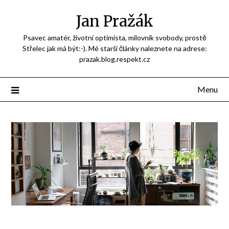
Přejdi
Jan Pražák
na
obsah
Psavec amatér, životní optimista, milovník svobody, prostě
Střelec jak má být:-). Mé starší články naleznete na adrese:
prazak.blog.respekt.cz
Menu