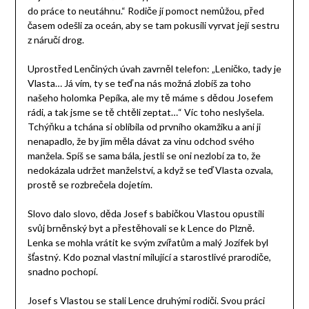
do práce to neutáhnu.“ Rodiče jí pomoct nemůžou, před
časem odešli za oceán, aby se tam pokusili vyrvat její sestru
z náručí drog.
Uprostřed Lenčiných úvah zavrněl telefon: „Leničko, tady je
Vlasta… Já vím, ty se teď na nás možná zlobíš za toho
našeho holomka Pepíka, ale my tě máme s dědou Josefem
rádi, a tak jsme se tě chtěli zeptat…“ Víc toho neslyšela.
Tchýňku a tchána si oblíbila od prvního okamžiku a ani ji
nenapadlo, že by jim měla dávat za vinu odchod svého
manžela. Spíš se sama bála, jestli se oni nezlobí za to, že
nedokázala udržet manželství, a když se teď Vlasta ozvala,
prostě se rozbrečela dojetím.
Slovo dalo slovo, děda Josef s babičkou Vlastou opustili
svůj brněnský byt a přestěhovali se k Lence do Plzně.
Lenka se mohla vrátit ke svým zvířatům a malý Jozífek byl
šťastný. Kdo poznal vlastní milující a starostlivé prarodiče,
snadno pochopí.
Josef s Vlastou se stali Lence druhými rodiči. Svou práci