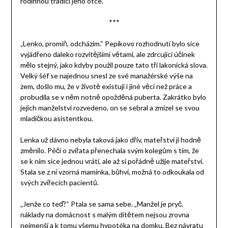
rodinnou tradicí jeho otce.
***
„Lenko, promiň, odcházím.“ Pepíkovo rozhodnutí bylo sice
vyjádřeno daleko rozvitějšími větami, ale zdrcující účinek
mělo stejný, jako kdyby použil pouze tato tři lakonická slova.
Velký šéf se najednou snesl ze své manažérské výše na
zem, došlo mu, že v životě existují i jiné věci než práce a
probudila se v něm notně opožděná puberta. Zakrátko bylo
jejich manželství rozvedeno, on se sebral a zmizel se svou
mladičkou asistentkou.
Lenka už dávno nebyla taková jako dřív, mateřství ji hodně
změnilo. Péči o zvířata přenechala svým kolegům s tím, že
se k nim sice jednou vrátí, ale až si pořádně užije mateřství.
Stala se z ní vzorná maminka, bůhví, možná to odkoukala od
svých zvířecích pacientů.
„Jenže co teď?“ Ptala se sama sebe. „Manžel je pryč,
náklady na domácnost s malým dítětem nejsou zrovna
nejmenší a k tomu všemu hypotéka na domku. Bez návratu