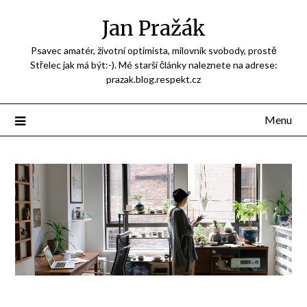
Přejdi
Jan Pražák
na
obsah
Psavec amatér, životní optimista, milovník svobody, prostě
Střelec jak má být:-). Mé starší články naleznete na adrese:
prazak.blog.respekt.cz
Menu