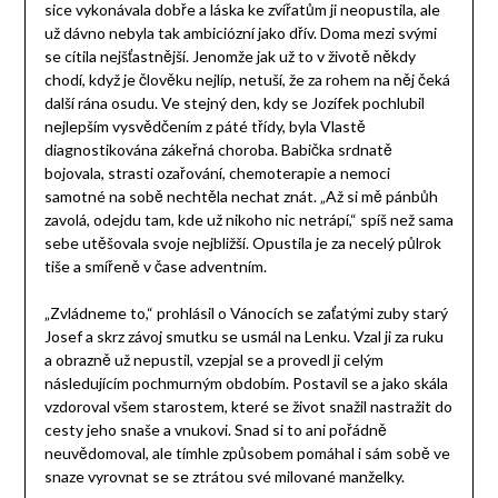
sice vykonávala dobře a láska ke zvířatům ji neopustila, ale
už dávno nebyla tak ambiciózní jako dřív. Doma mezi svými
se cítila nejšťastnější. Jenomže jak už to v životě někdy
chodí, když je člověku nejlíp, netuší, že za rohem na něj čeká
další rána osudu. Ve stejný den, kdy se Jozífek pochlubil
nejlepším vysvědčením z páté třídy, byla Vlastě
diagnostikována zákeřná choroba. Babička srdnatě
bojovala, strasti ozařování, chemoterapie a nemoci
samotné na sobě nechtěla nechat znát. „Až si mě pánbůh
zavolá, odejdu tam, kde už nikoho nic netrápí,“ spíš než sama
sebe utěšovala svoje nejbližší. Opustila je za necelý půlrok
tiše a smířeně v čase adventním.
„Zvládneme to,“ prohlásil o Vánocích se zaťatými zuby starý
Josef a skrz závoj smutku se usmál na Lenku. Vzal ji za ruku
a obrazně už nepustil, vzepjal se a provedl ji celým
následujícím pochmurným obdobím. Postavil se a jako skála
vzdoroval všem starostem, které se život snažil nastražit do
cesty jeho snaše a vnukovi. Snad si to ani pořádně
neuvědomoval, ale tímhle způsobem pomáhal i sám sobě ve
snaze vyrovnat se se ztrátou své milované manželky.