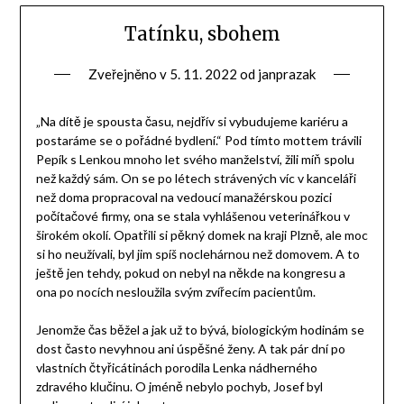
Tatínku, sbohem
Zveřejněno v
5. 11. 2022
od
janprazak
„Na dítě je spousta času, nejdřív si vybudujeme kariéru a
postaráme se o pořádné bydlení.“ Pod tímto mottem trávili
Pepík s Lenkou mnoho let svého manželství, žili míň spolu
než každý sám. On se po létech strávených víc v kanceláři
než doma propracoval na vedoucí manažérskou pozici
počítačové firmy, ona se stala vyhlášenou veterinářkou v
širokém okolí. Opatřili si pěkný domek na kraji Plzně, ale moc
si ho neužívali, byl jim spíš noclehárnou než domovem. A to
ještě jen tehdy, pokud on nebyl na někde na kongresu a
ona po nocích nesloužila svým zvířecím pacientům.
Jenomže čas běžel a jak už to bývá, biologickým hodinám se
dost často nevyhnou ani úspěšné ženy. A tak pár dní po
vlastních čtyřicátinách porodila Lenka nádherného
zdravého klučinu. O jméně nebylo pochyb, Josef byl