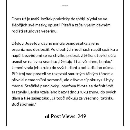
***
Dnes už je malý Jozífek prakticky dospělý. Vydal se ve
šlépějích své matky, opustil Plzeň a začal v jejím dávném
rodišti studovat veterinu.
Dědovi Josefovi dávno minula osmdesátka a jeho
organizmus dosloužil. Po dlouhých hodinách napůl spánku a
napůl bezvědomí se na chvilku probral. Ztěžka otevřel oči a
usmál se na svou snachu: „Děkuju Ti za všechno, Lenko.“
Jemně vzala jeho ruku do svých dlaní a pohladila ho očima.
Přístroj nad postelí se rozezněl smutným táhlým tónem a
přivolal nemocniční personál, ale oživovací pokusy už byly
marné. Stařičké pendlovky Josefova života se definitivně
zastavily. Lenka vzala jeho bezvládnou ruku znovu do svých
dlaní a tiše zašeptala: „Já tobě děkuju za všechno, tatínku.
Buď sbohem.“
Post Views:
249